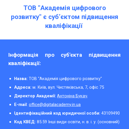
ТОВ "Академія цифрового
розвитку" є суб’єктом підвищення
кваліфікації
Інформація про суб'єкта підвищення
кваліфікації:
Назва:
ТОВ "
Академія цифрового розвитку"
Адреса:
м. Київ, вул. Чистяківська, 7, офіс 75
Директор Академії:
Антоніна Букач
E-mail
:
office@digitalacademy.in.ua
Ідентифікаційний код юридичної особи
:
43109490
Код КВЕД:
85.59 Інші види освіти, н. в. і. у. (основний)