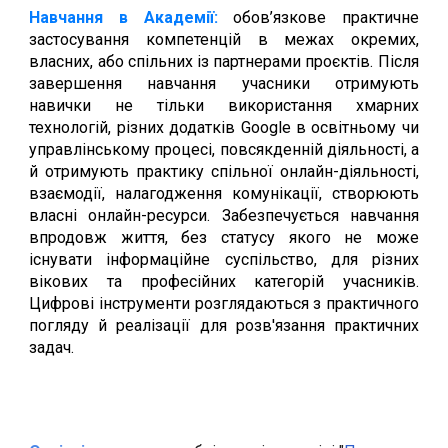
Навчання в Академії:
обов’язкове практичне
застосування компетенцій в
межах
окремих,
власних, або спільних із партнерами проєктів.
Після
завершення навчання учасники отримують
навички не тільки використання хмарних
технологій, різних додатків Google в освітньому чи
управлінському процесі, повсякденній діяльності, а
й отримують практику спільної онлайн-діяльності,
взаємодії, налагодження комунікації, створюють
власні онлайн-ресурси. Забезпечується навчання
впродовж життя, без статусу якого не може
існувати інформаційне суспільство, для різних
вікових та професійних категорій учасників.
Цифрові інструменти розглядаються з практ
ичного
погляду
й реалізації для
розв'язання
практичних
задач.