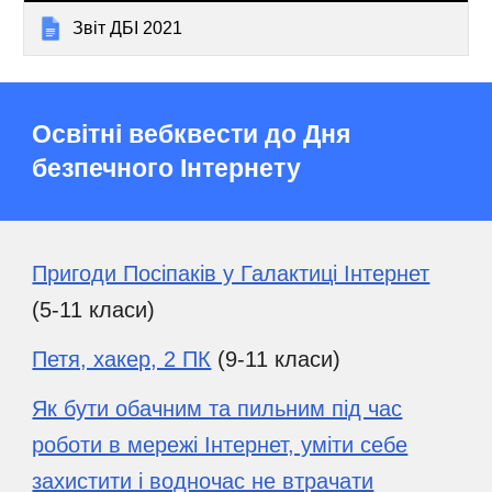
Звіт ДБІ 2021
Освітні вебквести до Дня
безпечного Інтернету
Пригоди Посіпаків у Галактиці Інтернет
(5-11 класи)
Петя, хакер, 2 ПК
(9-11 класи)
Як бути обачним та пильним під час
роботи в мережі Інтернет, уміти себе
захистити і водночас не втрачати