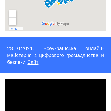
28.10.2021. Всеукраїнська онлайн-
майстерня з цифрового громадянства й
безпеки.
Сайт
.