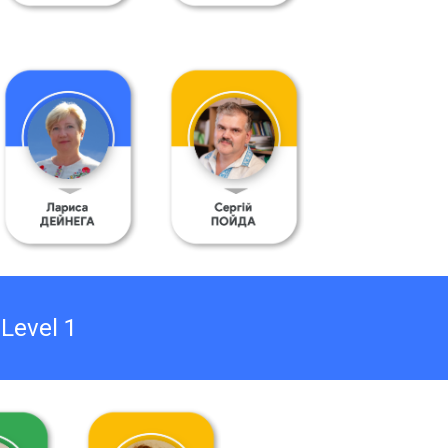
 Level
1